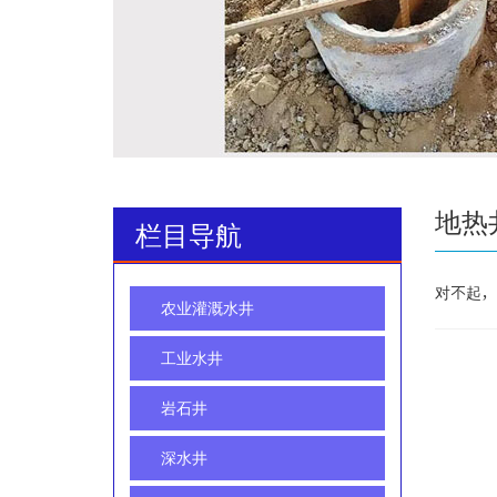
地热
栏目导航
对不起，
农业灌溉水井
工业水井
岩石井
深水井