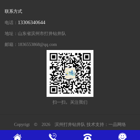
联系方式
13306340644
电话：
地址：山东省滨州市打井钻井队
邮箱：1836553868@qq.com
扫一扫，关注我们
©
Copyrigt
2026 滨州打井钻井队 技术支持：
一品网络