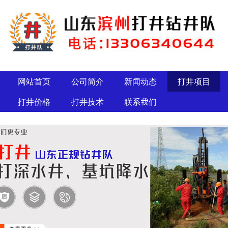
网站首页
公司简介
新闻动态
打井项目
打井价格
打井技术
联系我们