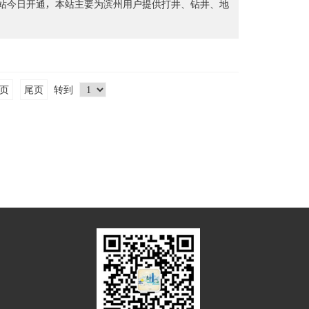
站今日开通，本站主要为滨州用户提供打井、钻井、地
页
尾页
转到