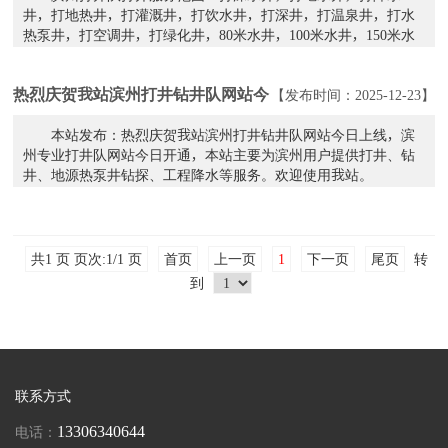
井，打地热井，打灌溉井，打饮水井，打深井，打温泉井，打水
热泵井，打空调井，打绿化井，80米水井，100米水井，150米水
井，200米水井，300米水井，600米水井、10...
热烈庆贺我站滨州打井钻井队网站今
【发布时间：2025-12-23】
日上线~！
本站发布：热烈庆贺我站滨州打井钻井队网站今日上线，滨
州专业打井队网站今日开通，本站主要为滨州用户提供打井、钻
井、地源热泵井钻探、工程降水等服务。欢迎使用我站。
&nb...
共1 页 页次:1/1 页
首页
上一页
1
下一页
尾页
转
到
联系方式
13306340644
电话：