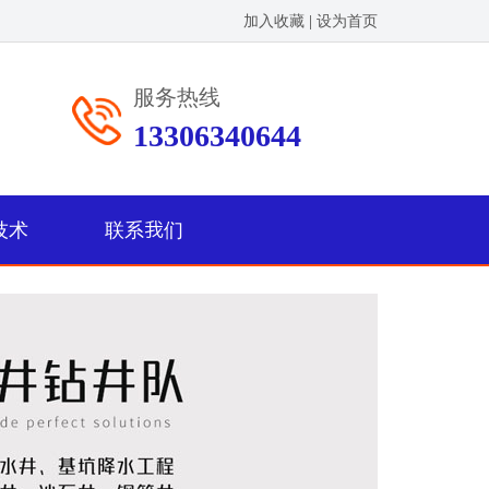
加入收藏
|
设为首页
服务热线
13306340644
技术
联系我们