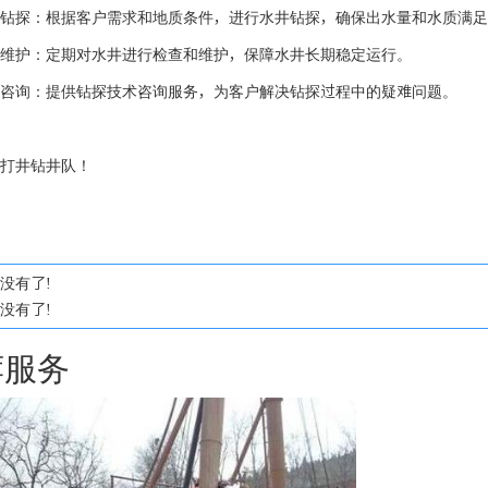
钻探：根据客户需求和地质条件，进行水井钻探，确保出水量和水质满足
维护：定期对水井进行检查和维护，保障水井长期稳定运行。
咨询：提供钻探技术咨询服务，为客户解决钻探过程中的疑难问题。
打井钻井队！
没有了!
没有了!
荐服务