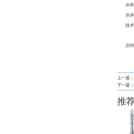
水井
水井
技术
滨州
上一篇：
下一篇：
推