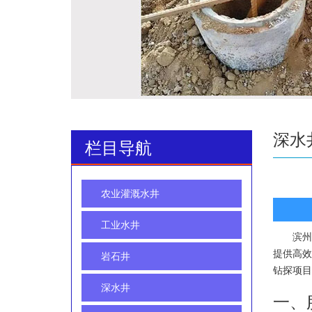
深水
栏目导航
农业灌溉水井
工业水井
滨州
提供高效
岩石井
钻探项目
深水井
一、