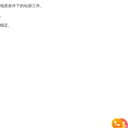
地质条件下的钻探工作。
。
稳定。