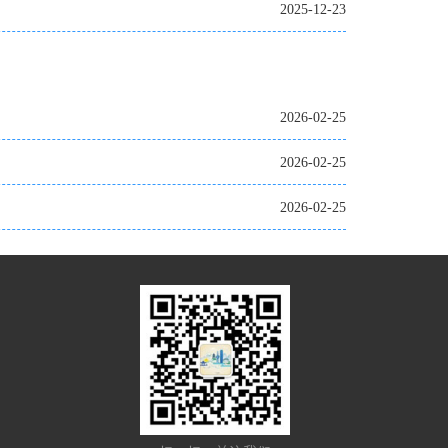
2025-12-23
2026-02-25
2026-02-25
2026-02-25