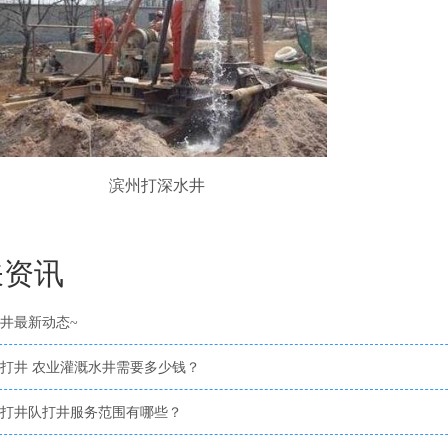
滨州打深水井
关资讯
打井最新动态~
打井 农业灌溉水井需要多少钱？
打井队打井服务范围有哪些？