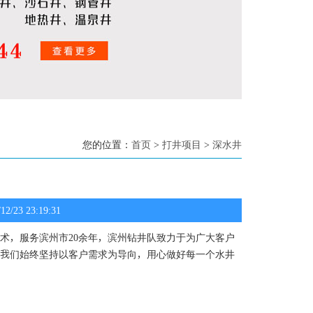
您的位置：
首页
>
打井项目
>
深水井
3 23:19:31
术，服务滨州市20余年，滨州钻井队致力于为广大客户
我们始终坚持以客户需求为导向，用心做好每一个水井