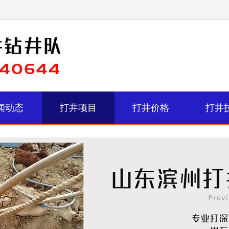
闻动态
打井项目
打井价格
打井